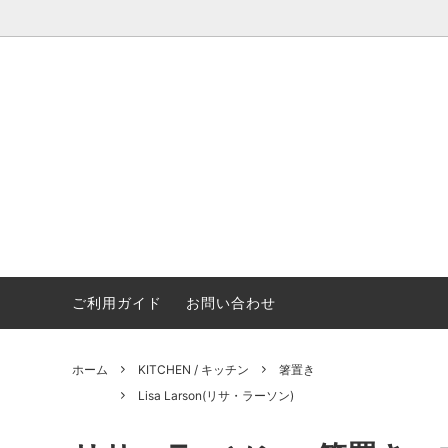
ご利用ガイド
お問い合わせ
GOODS / 雑貨・インテリア雑貨
Lisa Larson(リサ・ラーソン)
ギフトラッピング・熨斗（のし）
KITCH
gg* (
BABY & KIDS/ベビー キッズ
siku ジク
SALE 
ホーム
KITCHEN / キッチン
箸置き
Lisa Larson(リサ・ラーソン)