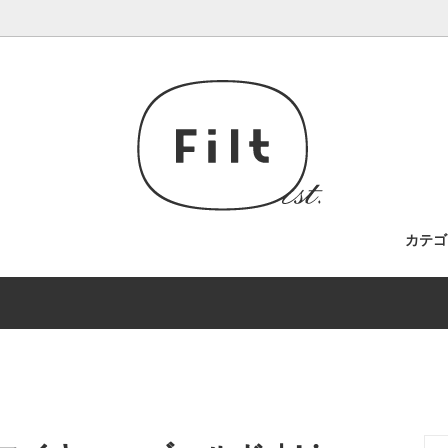
カテ
EN / キッチン
ジジ)
STATIONERY/文具
kiko+(キコ)
/ セール