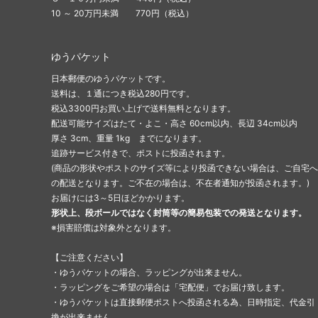
10 ～ 20万円未満 770円（税込）
ゆうパケット
日本郵便のゆうパケットです。
送料は、１通につき税込280円です。
税込3300円お買い上げで送料無料となります。
配送可能サイズはたて・よこ・高さ 60cm以内、長辺 34cm以内
厚さ 3cm、重量 1kg までになります。
追跡サービス付きで、ポストに投函されます。
(商品の形状やポストのサイズ等により投函できない場合は、ご自宅へ
の配送となります。ご不在の場合は、不在者通知が投函されます。)
お届けには3～5日ほどかかります。
形状上、段ボールではなく封筒等の簡易包装での発送となります。
※損害賠償は対象外となります。
【ご注意ください】
・ゆうパケットの場合、ラッピングが出来ません。
・ラッピングをご希望の場合は「宅配便」でお届け致します。
・ゆうパケットは直接郵便ポストへ投函される為、日時指定、代金引
換が出来ません。