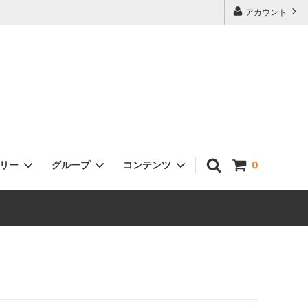
アカウント
ゴリー
グループ
コンテンツ
0
FASHION/ファッション
amabro(アマブロ)