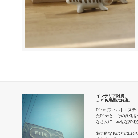
インテリア雑貨、
こども用品のお店。
Filt st.(フィ
たFilterと、その変
なさんに、幸せな変化
魅力的なものとの出会