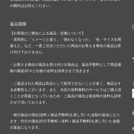
の開封はお控えください。
返品期限
【お客様のご都合による返品・交換について】
・原則的に「イメージと違う」「使わなくなった」「色・サイズを間
違えた」など、一度ご注文いただいた商品のお客さま都合の返品は受
け付けておりません。
・お客さま都合の返品を受け付ける場合は、返品手数料として商品価
格の最低20％と往復の送料を請求させて頂きます。
・ご返品された商品は良品として販売できないことが多く、検品をす
る必要性もございます。また、当店の送料無料のサービスはご購入頂
くことが前提となっているため、ご返品の場合は発送時の送料も請求
させて頂いております。
・銀行振込の場合[送料＋振込手数料]を差し引いた金額の返金になり
ます。代引の場合[代引手数料＋送料＋振込手数料]を差し引いた金額
の返金になります。